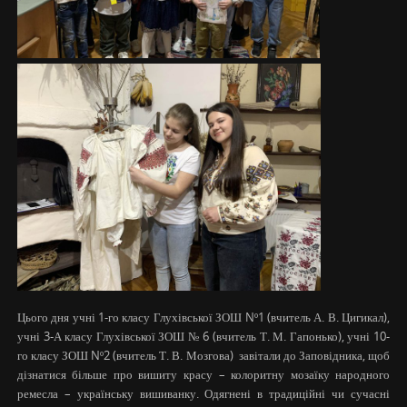
Цього дня учні 1-го класу Глухівської ЗОШ Nº1 (вчитель А. В. Цигикал),
учні 3-А класу Глухівської ЗОШ № 6 (вчитель Т. М. Гапонько), учні 10-
го класу ЗОШ Nº2 (вчитель Т. В. Мозгова) завітали до Заповідника, щоб
дізнатися більше про вишиту красу – колоритну мозаїку народного
ремесла – українську вишиванку. Одягнені в традиційні чи сучасні