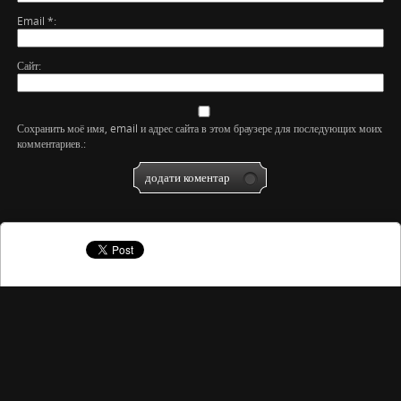
Email
*
Сайт
Сохранить моё имя, email и адрес сайта в этом браузере для последующих моих
комментариев.
Copyright © 2026
Національний заповідник "Глухів"
- Історико-культурна
спадщина міста Глухова
Designed by
http://blogofficielfr.com/
, thanks to:
r4 3ds
,
http://www.sitefrcoque.com
and
r43dsfrs