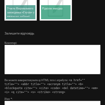
Участь Національного
Рідкісна знахідка
заповідника «Глухів» у
науковому вебінарі
Залишити відповідь
Коментарі
Ви можете використовувати ці HTML теги і атрибути:
<a href=""
title=""> <abbr title=""> <acronym title=""> <b>
<blockquote cite=""> <cite> <code> <del datetime=""> <em>
<i> <q cite=""> <s> <strike> <strong>
Имя
*