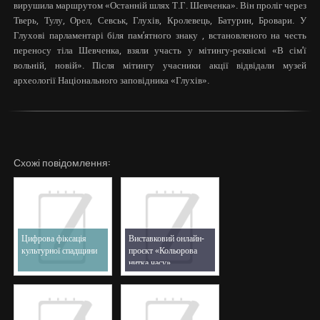
вирушила маршрутом «Останній шлях Т.Г. Шевченка». Він проліг через
Тверь, Тулу, Орел, Севськ, Глухів, Кролевець, Батурин, Бровари. У
Глухові парламентарі біля пам’ятного знаку , встановленого на честь
переносу тіла Шевченка, взяли участь у мітингу-реквіємі «В сім’ї
вольній, новій». Після мітингу учасники акції відвідали музей
археології Національного заповідника «Глухів».
Схожі повідомлення:
Цифрова фіксація
Виставковий онлайн-
культурної спадщини
проєкт «Кольорова
нитка часу»