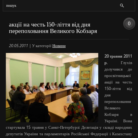
0
акції на честь 150-ліття від дня
перепоховання Великого Кобзаря
20.05.2011
|
У категорії
Новини
20 травня 2011
р.
Глухів
долучився до
просвітницької
акції на честь
150-ліття від
дня
перепоховання
Великого
Кобзаря в
Україні. Вона
стартувала 15 травня у Санкт-Петербурзі Делегація у складі народних
депутатів України та парламентарів Російської Федерації і Казахстану