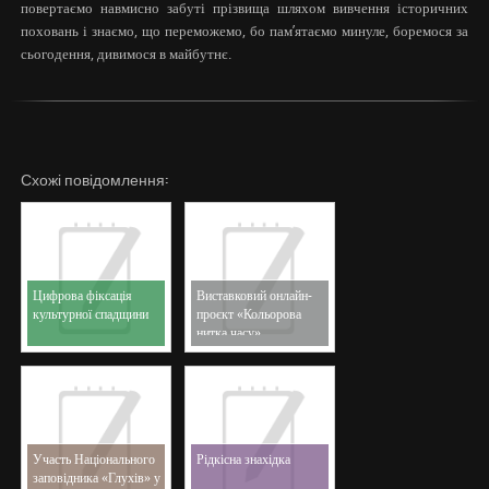
повертаємо навмисно забуті прізвища шляхом вивчення історичних
поховань і знаємо, що переможемо, бо пам’ятаємо минуле, боремося за
сьогодення, дивимося в майбутнє.
Схожі повідомлення:
Цифрова фіксація
Виставковий онлайн-
культурної спадщини
проєкт «Кольорова
нитка часу»
Участь Національного
Рідкісна знахідка
заповідника «Глухів» у