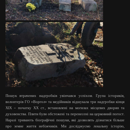
Пошук втрачених надгробків увінчався успіхом. Група істориків,
волонтерів ГО «Воргол» та медійників відшукала три надгробки кінця
ХІХ – початку ХХ ст., встановлені на могилах місцевих дворян та
духовенства. Плити були обстежені та перенесені на церковний погост.
Наразі тривають біографічні пошуки, які дозволять дізнатися більше
про земне життя небіжчиків. Ми досліджуємо локальну історію,