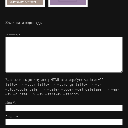
науковому вебінарі
Залишити відповідь
Коментарі
Ви можете використовувати ці HTML теги і атрибути:
<a href=""
title=""> <abbr title=""> <acronym title=""> <b>
<blockquote cite=""> <cite> <code> <del datetime=""> <em>
<i> <q cite=""> <s> <strike> <strong>
Имя
*
Email
*