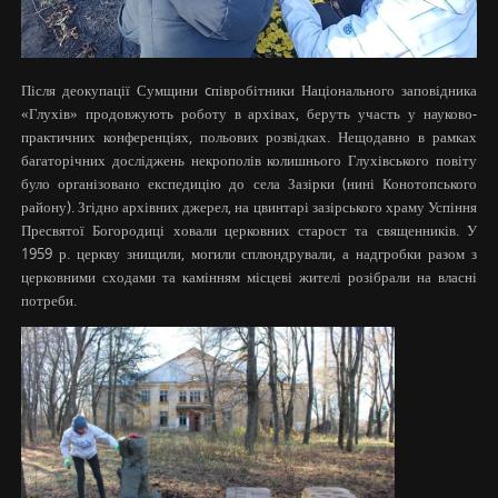
Після деокупації Сумщини cпівробітники Національного заповідника
«Глухів» продовжують роботу в архівах, беруть участь у науково-
практичних конференціях, польових розвідках. Нещодавно в рамках
багаторічних досліджень некрополів колишнього Глухівського повіту
було організовано експедицію до села Зазірки (нині Конотопського
району). Згідно архівних джерел, на цвинтарі зазірського храму Успіння
Пресвятої Богородиці ховали церковних старост та священників. У
1959 р. церкву знищили, могили сплюндрували, а надгробки разом з
церковними сходами та камінням місцеві жителі розібрали на власні
потреби.