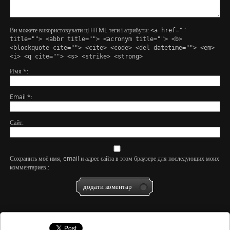
Ви можете використовувати ці HTML теги і атрибути:
<a href=""
title=""> <abbr title=""> <acronym title=""> <b>
<blockquote cite=""> <cite> <code> <del datetime=""> <em>
<i> <q cite=""> <s> <strike> <strong>
Имя
*
Email
*
Сайт
Сохранить моё имя, email и адрес сайта в этом браузере для последующих моих
комментариев.