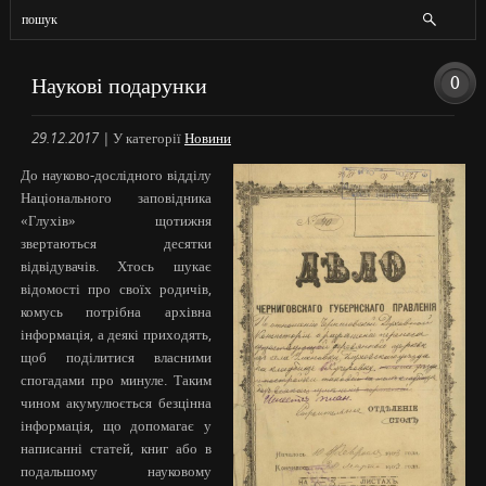
0
Наукові подарунки
29.12.2017
|
У категорії
Новини
До науково-дослідного відділу
Національного заповідника
«Глухів» щотижня
звертаються десятки
відвідувачів. Хтось шукає
відомості про своїх родичів,
комусь потрібна архівна
інформація, а деякі приходять,
щоб поділитися власними
спогадами про минуле. Таким
чином акумулюється безцінна
інформація, що допомагає у
написанні статей, книг або в
подальшому науковому