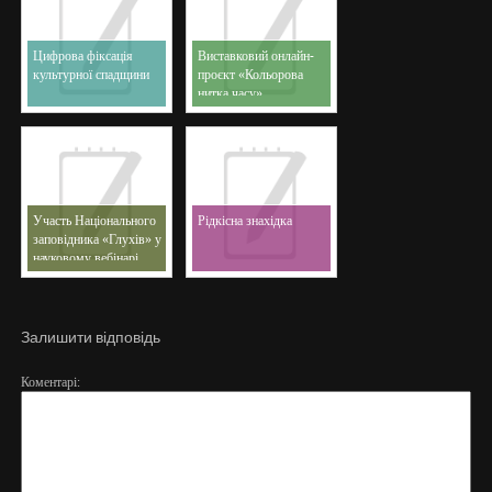
Цифрова фіксація
Виставковий онлайн-
культурної спадщини
проєкт «Кольорова
нитка часу»
Участь Національного
Рідкісна знахідка
заповідника «Глухів» у
науковому вебінарі
Залишити відповідь
Коментарі