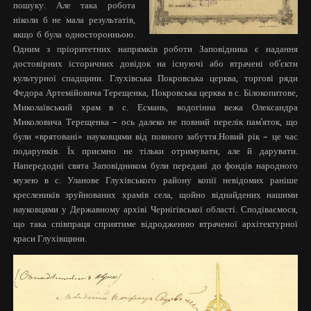
пошуку. Але така робота
ніколи б не мала результатів,
якщо б була односторонньою.
Одним з пріоритетних напрямків роботи Заповідника є надання
достовірних історичних довідок на існуючі або втрачені об’єкти
культурної спадщини. Глухівська Покровська церква, торгові ряди
Федора Артемійовича Терещенка, Покровська церква в с. Білокопитове,
Миколаївський храм в с. Есмань, водогінна вежа Олександра
Миколовича Терещенка – ось далеко не повний перелік пам’яток, що
були «врятовані» науковцями від повного забуття.Новий рік – це час
подарунків. Їх приємно не тільки отримувати, але й дарувати.
Напередодні свята Заповідником були передані до фондів народного
музею в с. Уланове Глухівського району копії невідомих раніше
креслеників зруйнованих храмів села, щойно віднайдених нашими
науковцями у Державному архіві Чернігівської області. Сподіваємося,
що така співпраця сприятиме відродженню втраченої архітектурної
краси Глухівщини.