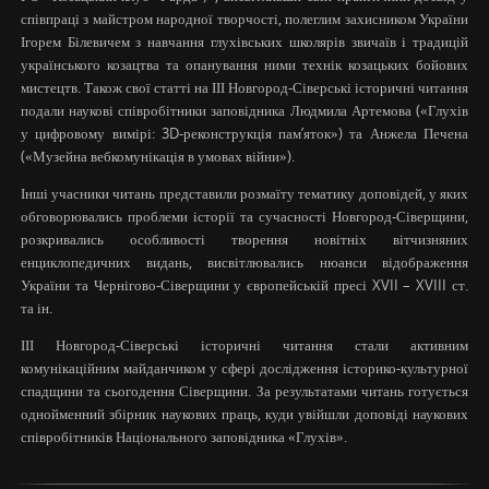
співпраці з майстром народної творчості, полеглим захисником України
Ігорем Білевичем з навчання глухівських школярів звичаїв і традицій
українського козацтва та опанування ними технік козацьких бойових
мистецтв. Також свої статті на ІІІ Новгород-Сіверські історичні читання
подали наукові співробітники заповідника Людмила Артемова («Глухів
у цифровому вимірі: 3D-реконструкція пам’яток») та Анжела Печена
(«Музейна вебкомунікація в умовах війни»).
Інші учасники читань представили розмаїту тематику доповідей, у яких
обговорювались проблеми історії та сучасності Новгород-Сіверщини,
розкривались особливості творення новітніх вітчизняних
енциклопедичних видань, висвітлювались нюанси відображення
України та Чернігово-Сіверщини у європейській пресі XVII – XVIII ст.
та ін.
ІІІ Новгород-Сіверські історичні читання стали активним
комунікаційним майданчиком у сфері дослідження історико-культурної
спадщини та сьогодення Сіверщини. За результатами читань готується
однойменний збірник наукових праць, куди увійшли доповіді наукових
співробітників Національного заповідника «Глухів».