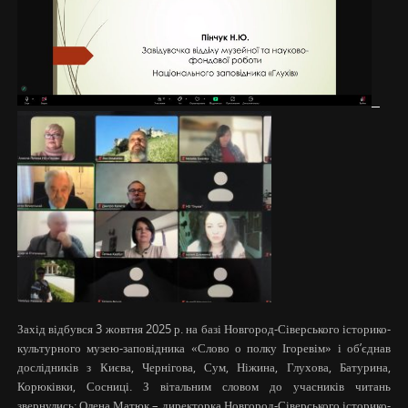
Захід відбувся 3 жовтня 2025 р. на базі Новгород-Сіверського історико-
культурного музею-заповідника «Слово о полку Ігоревім» і об’єднав
дослідників з Києва, Чернігова, Сум, Ніжина, Глухова, Батурина,
Корюківки, Сосниці. З вітальним словом до учасників читань
звернулись: Олена Матюк – директорка Новгород-Сіверського історико-