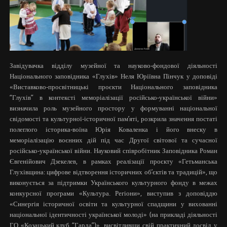
Завідувачка відділу музейної та науково-фондової діяльності
Національного заповідника «Глухів» Неля Юріївна Пінчук у доповіді
«Виставково-просвітницькі проєкти Національного заповідника
“Глухів” в контексті меморіалізації російсько-української війни»
визначила роль музейного простору у формуванні національної
свідомості та культурної-історичної пам’яті, розкрила значення постаті
полеглого історика-воїна Юрія Коваленка і його внеску в
меморіалізацію воєнних дій під час Другої світової та сучасної
російсько-української війни. Науковий співробітник Заповідника Роман
Євгенійович Дзекелев, в рамках реалізації проєкту «Гетьманська
Глухівщина: цифрове відтворення історичних об’єктів та традицій», що
виконується за підтримки Українського культурного фонду в межах
конкурсної програми «Культура. Регіони», виступив з доповіддю
«Синергія історичної освіти та культурної спадщини у вихованні
національної ідентичності української молоді» (на прикладі діяльності
ГО «Козацький клуб “Гарда”)», висвітливши свій практичний досвід у