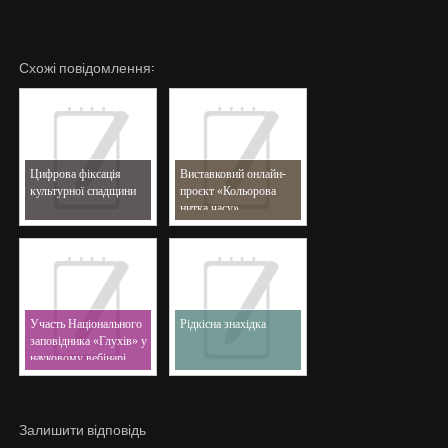
Схожі повідомлення:
Цифрова фіксація
Виставковий онлайн-
культурної спадщини
проєкт «Кольорова
нитка часу»
Участь Національного
Рідкісна знахідка
заповідника «Глухів» у
науковому вебінарі
Залишити відповідь