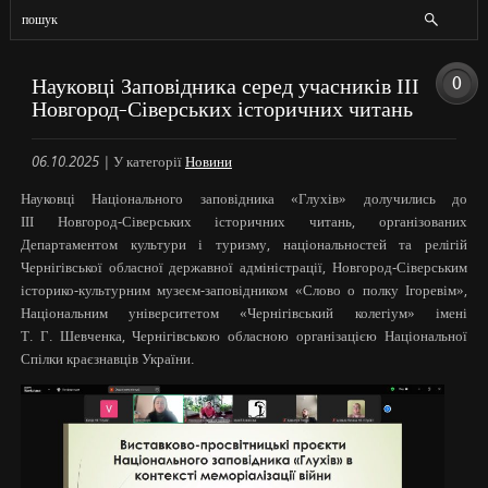
0
Науковці Заповідника серед учасників ІІІ
Новгород-Сіверських історичних читань
06.10.2025
|
У категорії
Новини
Науковці Національного заповідника «Глухів» долучились до
ІІІ Новгород-Сіверських історичних читань, організованих
Департаментом культури і туризму, національностей та релігій
Чернігівської обласної державної адміністрації, Новгород-Сіверським
історико-культурним музеєм-заповідником «Слово о полку Ігоревім»,
Національним університетом «Чернігівський колегіум» імені
Т. Г. Шевченка, Чернігівською обласною організацією Національної
Спілки краєзнавців України.