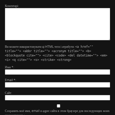
Коментарі
Ви можете використовувати ці HTML теги і атрибути:
<a href=""
title=""> <abbr title=""> <acronym title=""> <b>
<blockquote cite=""> <cite> <code> <del datetime=""> <em>
<i> <q cite=""> <s> <strike> <strong>
Имя
*
Email
*
Сайт
Сохранить моё имя, email и адрес сайта в этом браузере для последующих моих